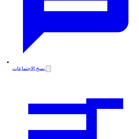
نسخ الاجتماعات