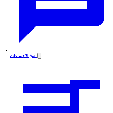
نسخ الاجتماعات