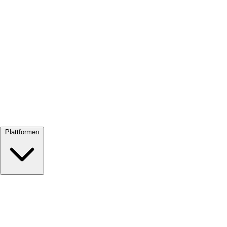
Alle ansehen →
Plattformen
Google Meet
Zoom
Microsoft Teams
Webex