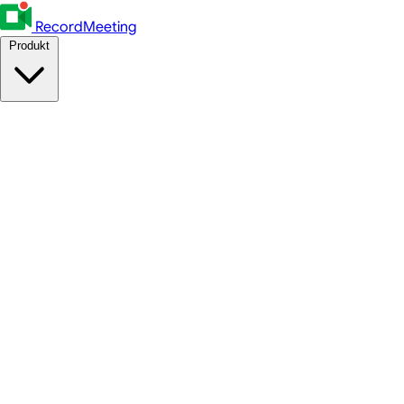
RecordMeeting
Produkt