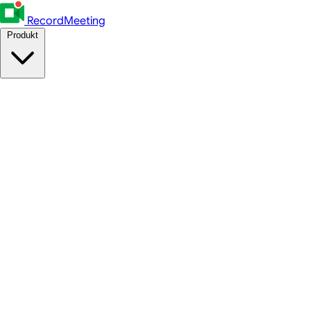
RecordMeeting
Produkt