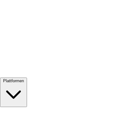
Alle ansehen →
Plattformen
Google Meet
Zoom
Microsoft Teams
Webex