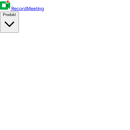
RecordMeeting
Produkt