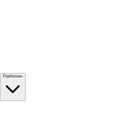
Alle ansehen →
Plattformen
Google Meet
Zoom
Microsoft Teams
Webex