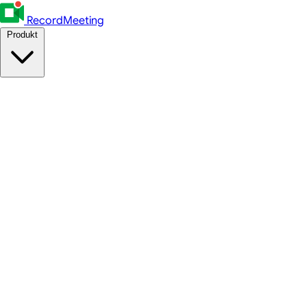
RecordMeeting
Produkt