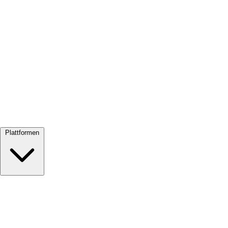
Alle ansehen →
Plattformen
Google Meet
Zoom
Microsoft Teams
Webex