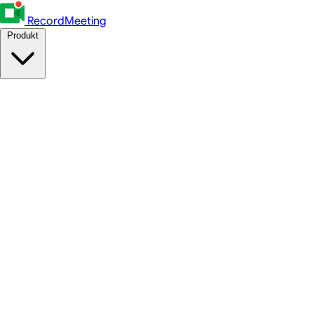
RecordMeeting
Produkt