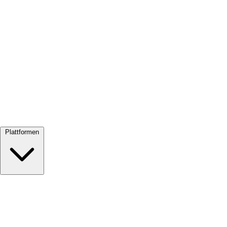
Alle ansehen →
Plattformen
Google Meet
Zoom
Microsoft Teams
Webex