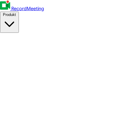
RecordMeeting
Produkt