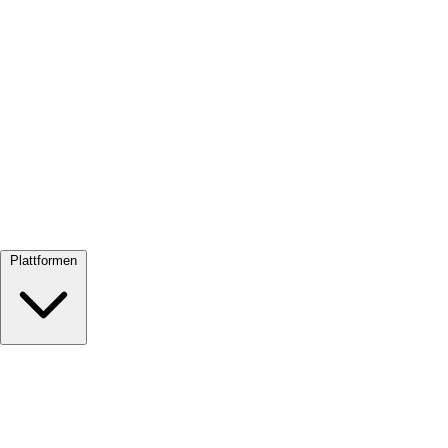
Alle ansehen →
Plattformen
Google Meet
Zoom
Microsoft Teams
Webex