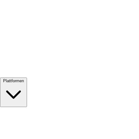
Alle ansehen →
Plattformen
Google Meet
Zoom
Microsoft Teams
Webex