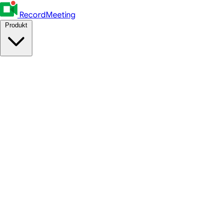
RecordMeeting
Produkt