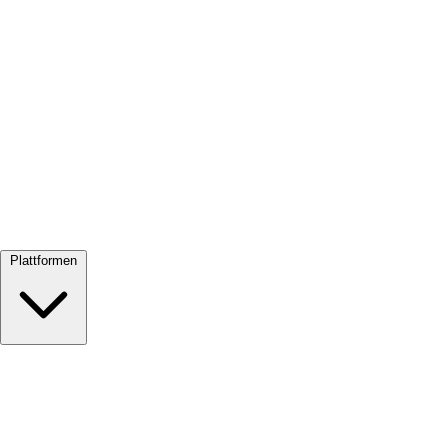
Alle ansehen →
Plattformen
Google Meet
Zoom
Microsoft Teams
Webex