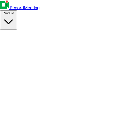
RecordMeeting
Produkt