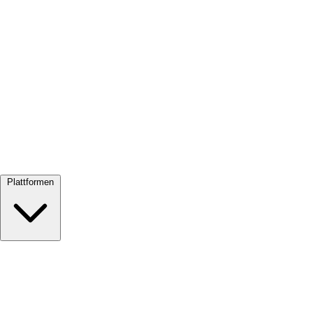
Alle ansehen →
Plattformen
Google Meet
Zoom
Microsoft Teams
Webex