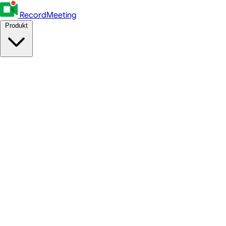
RecordMeeting
Produkt