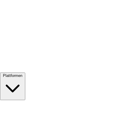
Alle ansehen →
Plattformen
Google Meet
Zoom
Microsoft Teams
Webex