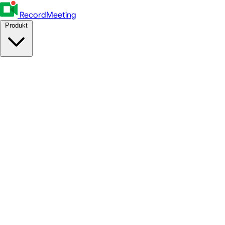
RecordMeeting
Produkt