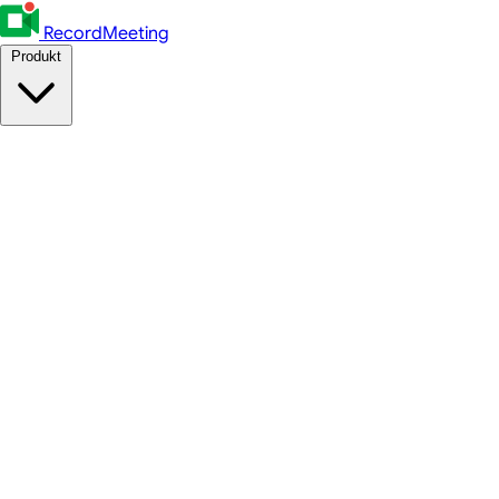
RecordMeeting
Produkt