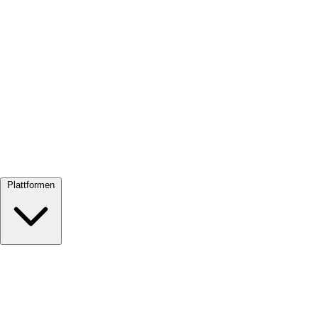
Alle ansehen →
Plattformen
Google Meet
Zoom
Microsoft Teams
Webex