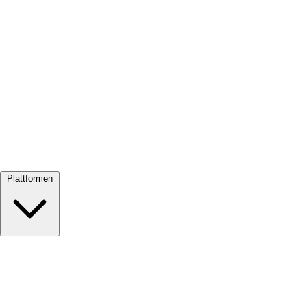
Alle ansehen →
Plattformen
Google Meet
Zoom
Microsoft Teams
Webex