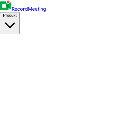
RecordMeeting
Produkt