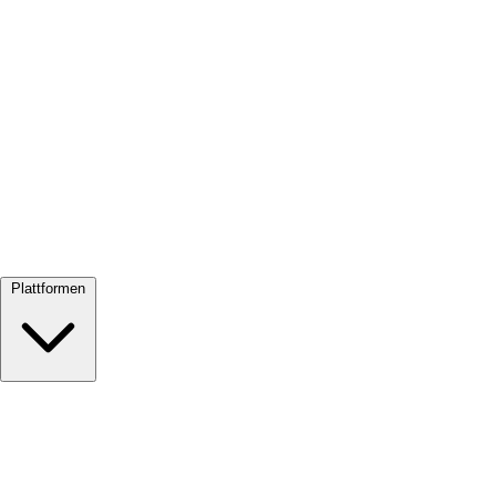
Alle ansehen →
Plattformen
Google Meet
Zoom
Microsoft Teams
Webex