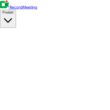
RecordMeeting
Produkt