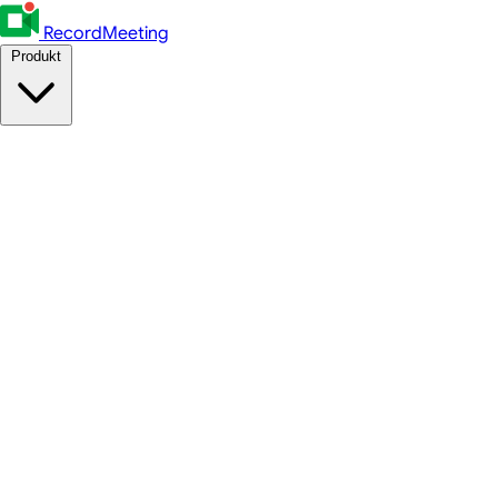
RecordMeeting
Produkt