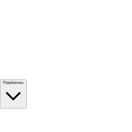
Tout voir →
Plateformes
Google Meet
Zoom
Microsoft Teams