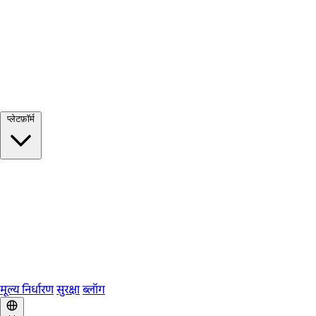
सभी देखें →
प्लेटफ़ॉर्म
Google Meet
Zoom
Microsoft Teams
Webex
Telegram
WhatsApp
Discord
मूल्य निर्धारण
सुरक्षा
ब्लॉग