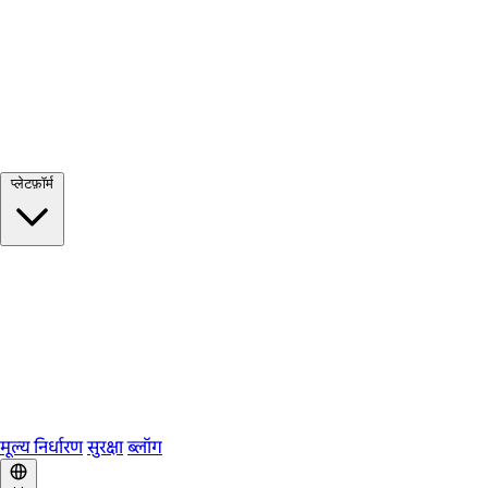
सभी देखें →
प्लेटफ़ॉर्म
Google Meet
Zoom
Microsoft Teams
Webex
Telegram
WhatsApp
Discord
मूल्य निर्धारण
सुरक्षा
ब्लॉग