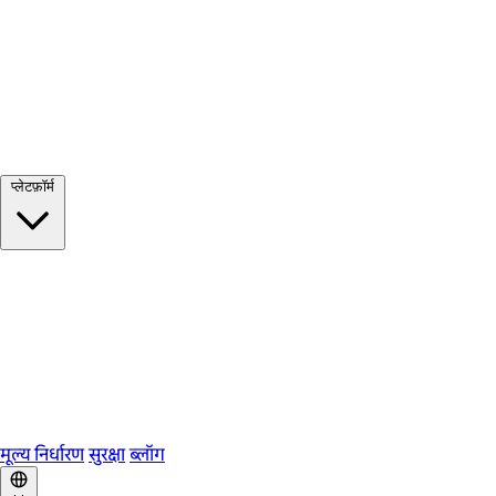
सभी देखें →
प्लेटफ़ॉर्म
Google Meet
Zoom
Microsoft Teams
Webex
Telegram
WhatsApp
Discord
मूल्य निर्धारण
सुरक्षा
ब्लॉग