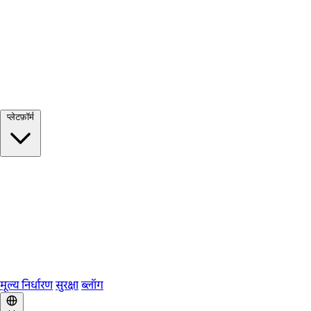
सभी देखें →
प्लेटफ़ॉर्म
Google Meet
Zoom
Microsoft Teams
Webex
Telegram
WhatsApp
Discord
मूल्य निर्धारण
सुरक्षा
ब्लॉग