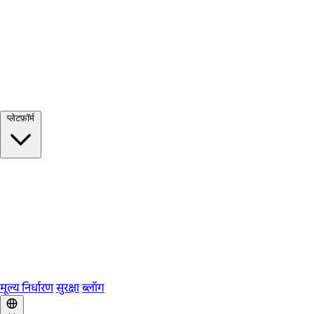
सभी देखें →
प्लेटफ़ॉर्म
Google Meet
Zoom
Microsoft Teams
Webex
Telegram
WhatsApp
Discord
मूल्य निर्धारण
सुरक्षा
ब्लॉग