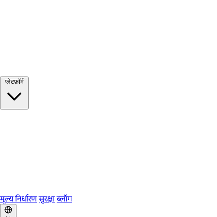
सभी देखें →
प्लेटफ़ॉर्म
Google Meet
Zoom
Microsoft Teams
Webex
Telegram
WhatsApp
Discord
मूल्य निर्धारण
सुरक्षा
ब्लॉग