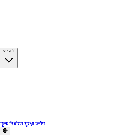
सभी देखें →
प्लेटफ़ॉर्म
Google Meet
Zoom
Microsoft Teams
Webex
Telegram
WhatsApp
Discord
मूल्य निर्धारण
सुरक्षा
ब्लॉग