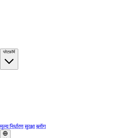
सभी देखें →
प्लेटफ़ॉर्म
Google Meet
Zoom
Microsoft Teams
Webex
Telegram
WhatsApp
Discord
मूल्य निर्धारण
सुरक्षा
ब्लॉग