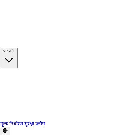
सभी देखें →
प्लेटफ़ॉर्म
Google Meet
Zoom
Microsoft Teams
Webex
Telegram
WhatsApp
Discord
मूल्य निर्धारण
सुरक्षा
ब्लॉग