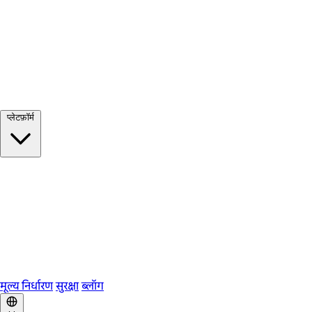
सभी देखें →
प्लेटफ़ॉर्म
Google Meet
Zoom
Microsoft Teams
Webex
Telegram
WhatsApp
Discord
मूल्य निर्धारण
सुरक्षा
ब्लॉग