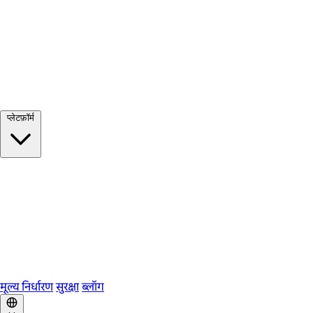
सभी देखें →
प्लेटफ़ॉर्म
Google Meet
Zoom
Microsoft Teams
Webex
Telegram
WhatsApp
Discord
मूल्य निर्धारण
सुरक्षा
ब्लॉग