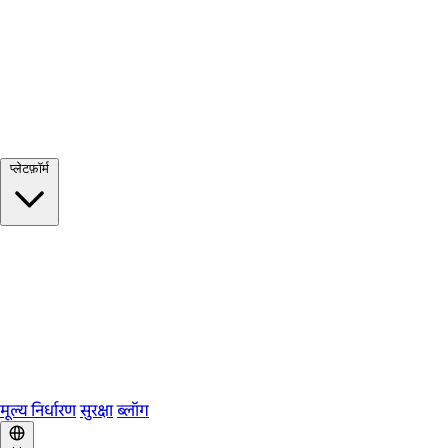
सभी देखें →
प्लेटफ़ॉर्म
Google Meet
Zoom
Microsoft Teams
Webex
Telegram
WhatsApp
Discord
मूल्य निर्धारण
सुरक्षा
ब्लॉग