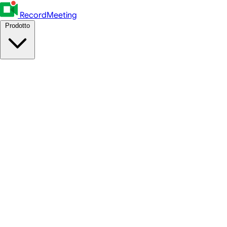
RecordMeeting
Prodotto