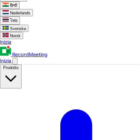
हिन्दी
Nederlands
ไทย
Svenska
Norsk
Inizia
RecordMeeting
Inizia
Prodotto