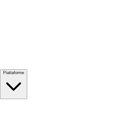
Visualizza tutto →
Piattaforme
Google Meet
Zoom
Microsoft Teams
Webex
Telegram