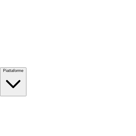
Visualizza tutto →
Piattaforme
Google Meet
Zoom
Microsoft Teams
Webex
Telegram