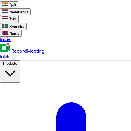
हिन्दी
Nederlands
ไทย
Svenska
Norsk
Inizia
RecordMeeting
Inizia
Prodotto