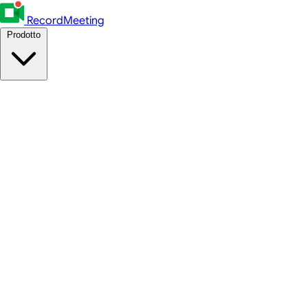
RecordMeeting
Prodotto