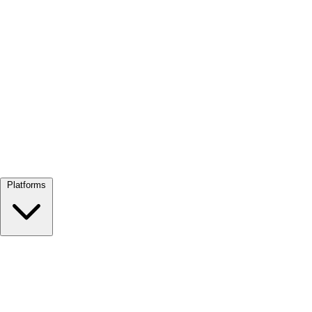
Alles bekijken →
Platforms
Google Meet
Zoom
Microsoft Teams
Webex
Telegram