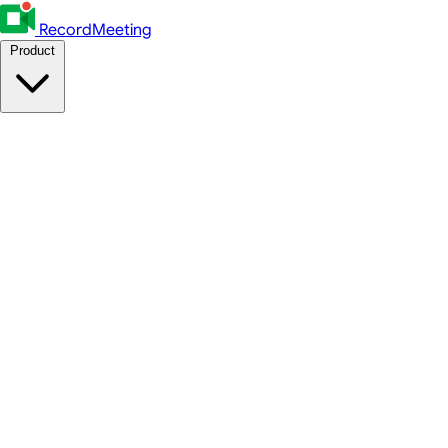
RecordMeeting
Product