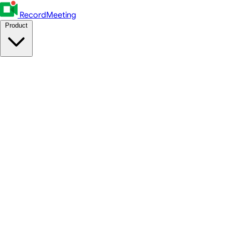
RecordMeeting
Product