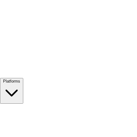
Alles bekijken →
Platforms
Google Meet
Zoom
Microsoft Teams
Webex
Telegram