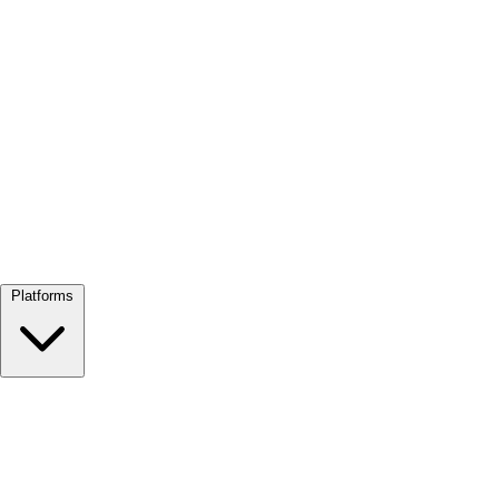
Alles bekijken →
Platforms
Google Meet
Zoom
Microsoft Teams
Webex
Telegram