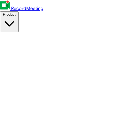
RecordMeeting
Product