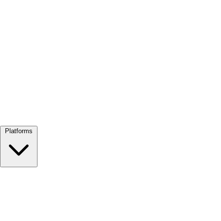
Alles bekijken →
Platforms
Google Meet
Zoom
Microsoft Teams
Webex
Telegram