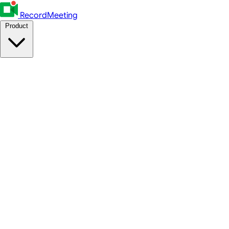
RecordMeeting
Product