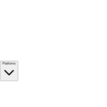
Alles bekijken →
Platforms
Google Meet
Zoom
Microsoft Teams
Webex
Telegram