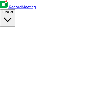
RecordMeeting
Product