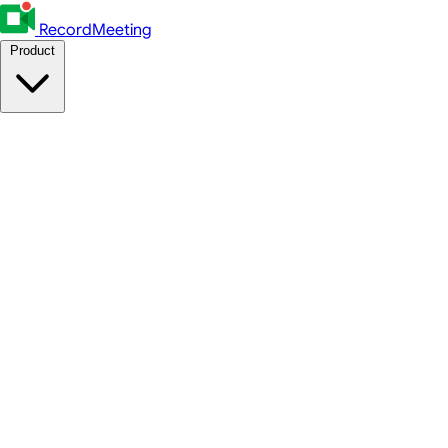
RecordMeeting
Product