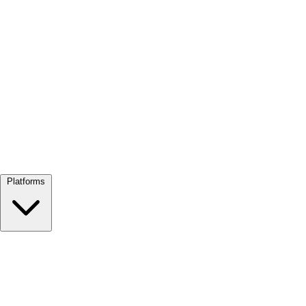
Alles bekijken →
Platforms
Google Meet
Zoom
Microsoft Teams
Webex
Telegram