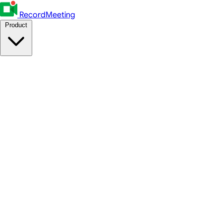
RecordMeeting
Product