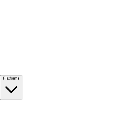
Alles bekijken →
Platforms
Google Meet
Zoom
Microsoft Teams
Webex
Telegram