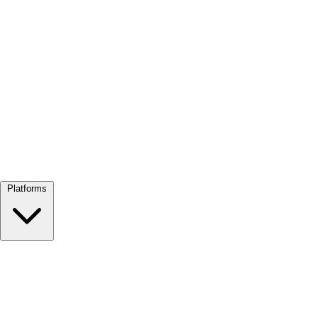
Alles bekijken →
Platforms
Google Meet
Zoom
Microsoft Teams
Webex
Telegram