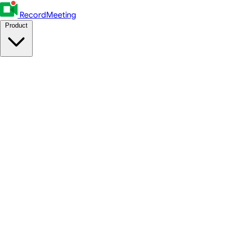
RecordMeeting
Product