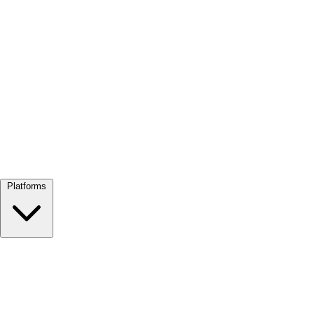
Alles bekijken →
Platforms
Google Meet
Zoom
Microsoft Teams
Webex
Telegram