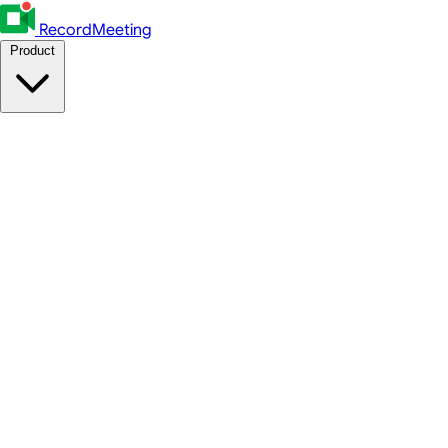
RecordMeeting
Product