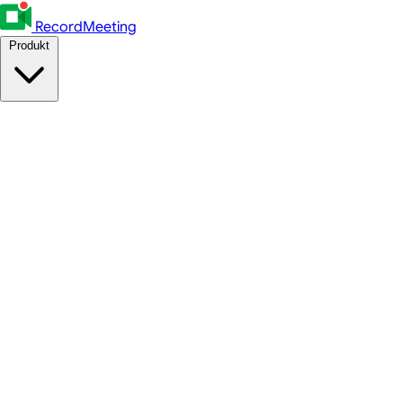
RecordMeeting
Produkt