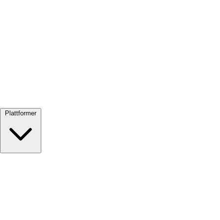
Se alle →
Plattformer
Google Meet
Zoom
Microsoft Teams
Webex
Telegram
WhatsApp