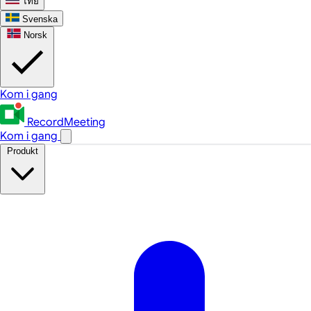
ไทย
Svenska
Norsk
Kom i gang
RecordMeeting
Kom i gang
Produkt