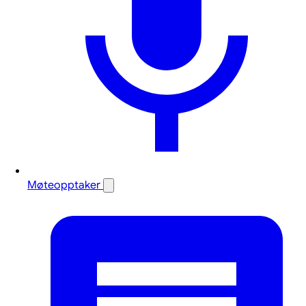
Møteopptaker