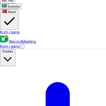
ไทย
Svenska
Norsk
Kom i gang
RecordMeeting
Kom i gang
Produkt