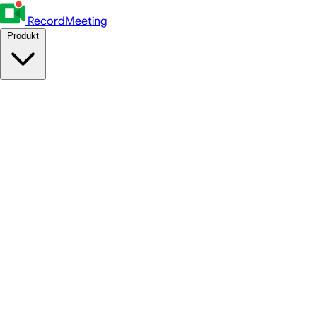
RecordMeeting
Produkt