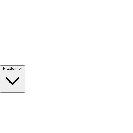
Se alle →
Plattformer
Google Meet
Zoom
Microsoft Teams
Webex
Telegram
WhatsApp