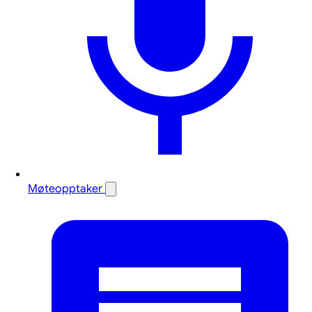
Møteopptaker