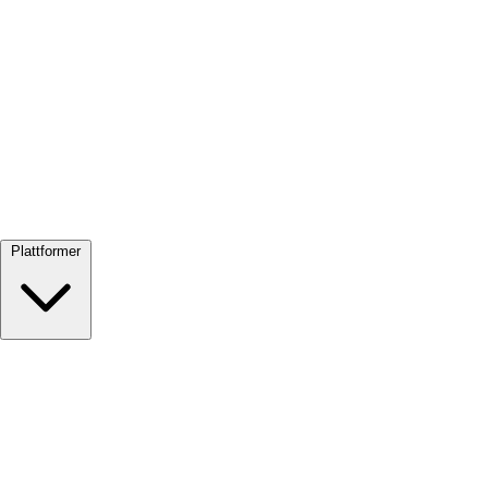
Se alle →
Plattformer
Google Meet
Zoom
Microsoft Teams
Webex
Telegram
WhatsApp