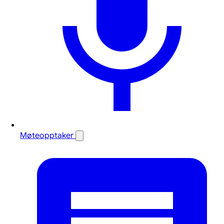
Møteopptaker