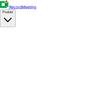
RecordMeeting
Produkt