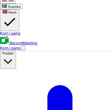
ไทย
Svenska
Norsk
Kom i gang
RecordMeeting
Kom i gang
Produkt