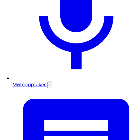
Møteopptaker