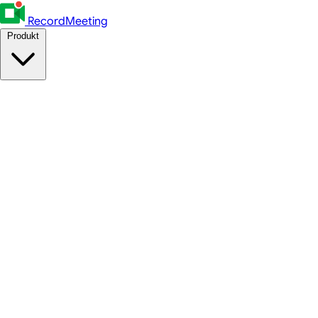
RecordMeeting
Produkt