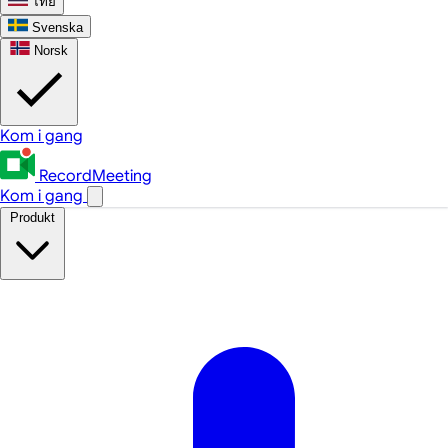
ไทย
Svenska
Norsk
Kom i gang
RecordMeeting
Kom i gang
Produkt