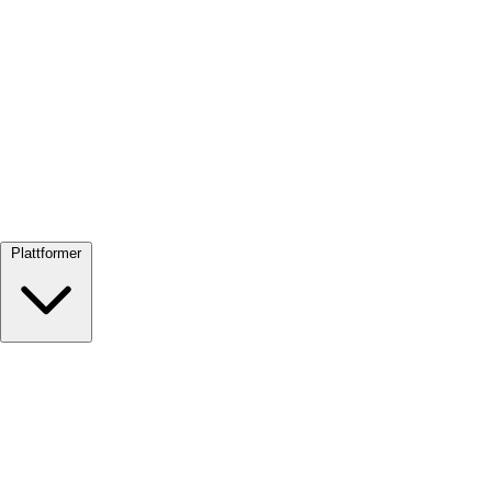
Se alle →
Plattformer
Google Meet
Zoom
Microsoft Teams
Webex
Telegram
WhatsApp