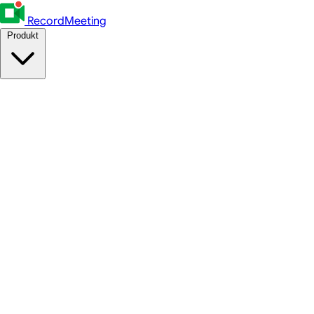
RecordMeeting
Produkt