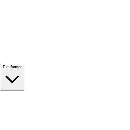
Se alle →
Plattformer
Google Meet
Zoom
Microsoft Teams
Webex
Telegram
WhatsApp