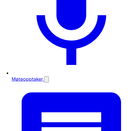
Møteopptaker