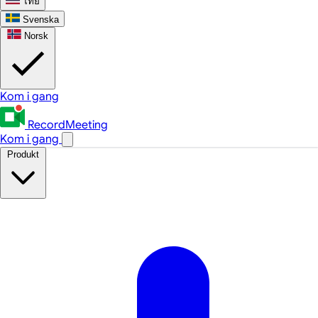
ไทย
Svenska
Norsk
Kom i gang
RecordMeeting
Kom i gang
Produkt