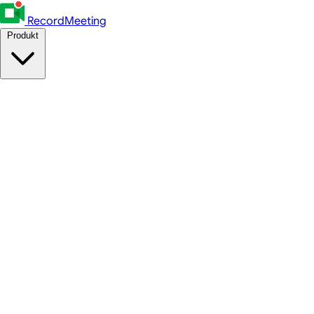
RecordMeeting
Produkt