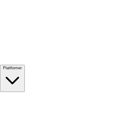
Se alle →
Plattformer
Google Meet
Zoom
Microsoft Teams
Webex
Telegram
WhatsApp