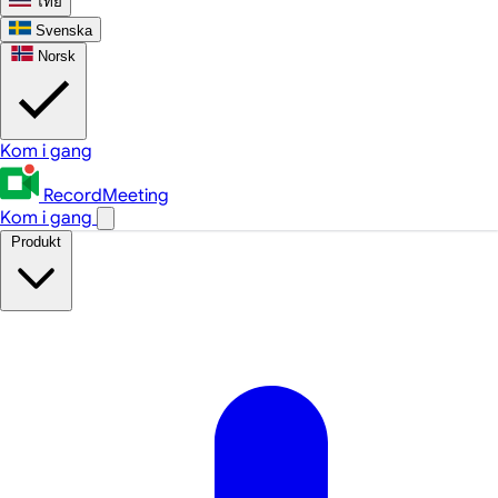
ไทย
Svenska
Norsk
Kom i gang
RecordMeeting
Kom i gang
Produkt