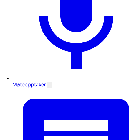
Møteopptaker