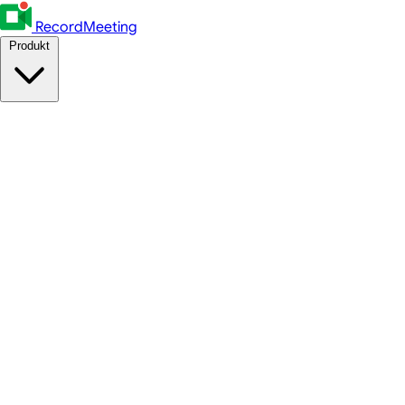
RecordMeeting
Produkt