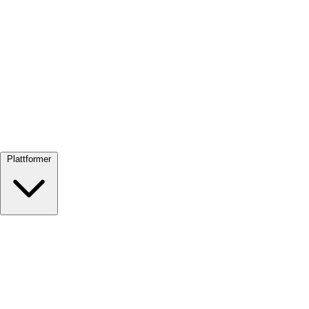
Se alle →
Plattformer
Google Meet
Zoom
Microsoft Teams
Webex
Telegram
WhatsApp