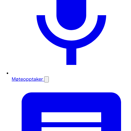
Møteopptaker