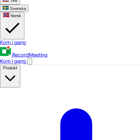
ไทย
Svenska
Norsk
Kom i gang
RecordMeeting
Kom i gang
Produkt