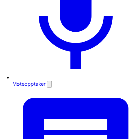
Møteopptaker