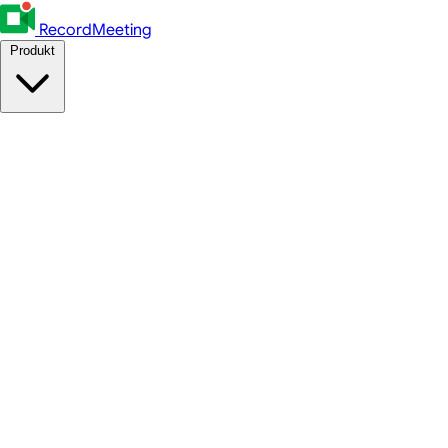
RecordMeeting
Produkt