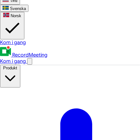
ไทย
Svenska
Norsk
Kom i gang
RecordMeeting
Kom i gang
Produkt