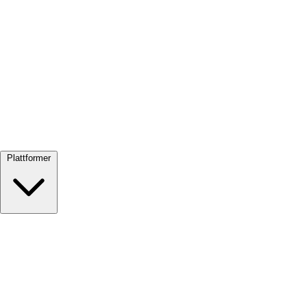
Se alle →
Plattformer
Google Meet
Zoom
Microsoft Teams
Webex
Telegram
WhatsApp