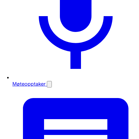
Møteopptaker