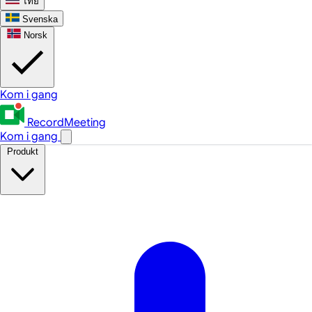
ไทย
Svenska
Norsk
Kom i gang
RecordMeeting
Kom i gang
Produkt