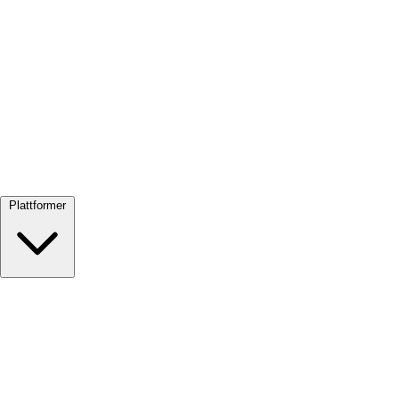
Se alle →
Plattformer
Google Meet
Zoom
Microsoft Teams
Webex
Telegram
WhatsApp