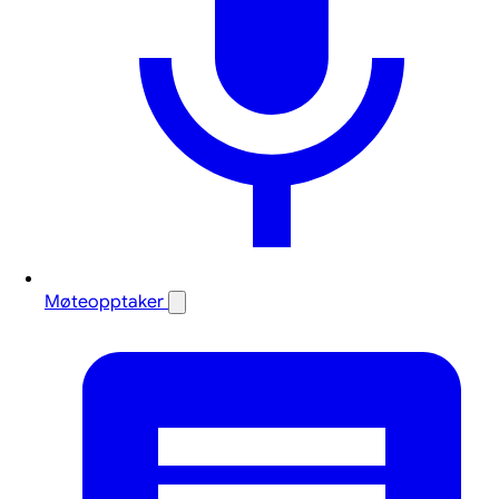
Møteopptaker