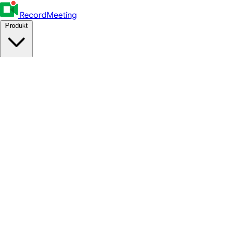
RecordMeeting
Produkt